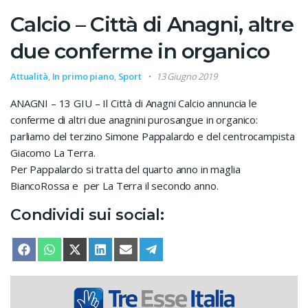
Calcio – Città di Anagni, altre
due conferme in organico
Attualità
,
In primo piano
,
Sport
13 Giugno 2019
ANAGNI – 13 GIU – Il Città di Anagni Calcio annuncia le
conferme di altri due anagnini purosangue in organico:
parliamo del terzino Simone Pappalardo e del centrocampista
Giacomo La Terra.
Per Pappalardo si tratta del quarto anno in maglia
BiancoRossa e per La Terra il secondo anno.
Condividi sui social:
SHARE ON
SHARE ON
SHARE ON
SHARE ON
SHARE ON
SHARE ON
FACEBOOK
WHATSAPP
X (TWITTER)
LINKEDIN
EMAIL
TELEGRAM