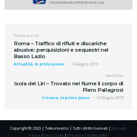
Navigazione articoli
Previous Post
Roma – Traffico di rifiuti e discariche
abusive: perquisizioni e sequestri nel
Basso Lazio
Attualità, In primo piano
13 Giugno 2019
Next Post
Isola del Liri – Trovato nel fiume il corpo di
Piero Pallagrosi
Cronaca, In primo piano
13 Giugno 2019
Copyright © 2023 | Teleuniverso | Tutti i diritti riservati |
Sito web
a cura di Yes I Code
|
Privacy e Cookie policy