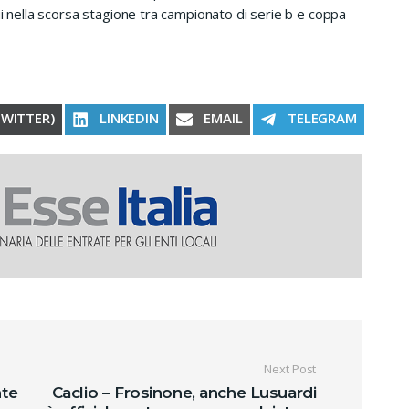
ui nella scorsa stagione tra campionato di serie b e coppa
RE ON
SHARE ON
SHARE ON
SHARE ON
TWITTER)
LINKEDIN
EMAIL
TELEGRAM
oli
Next Post
nte
Caclio – Frosinone, anche Lusuardi