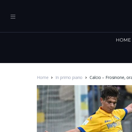
HOME
Home
In primo piano
Calcio – Frosinone, ora