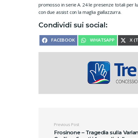
promosso in serie A. 24 le presenze totali per l
con due assist con la maglia giallazzurra.
Condividi sui social:
SHARE ON
SHARE ON
SHA
FACEBOOK
WHATSAPP
X (
Navigazione artic
Previous Post
Frosinone – Tragedia sulla Varia