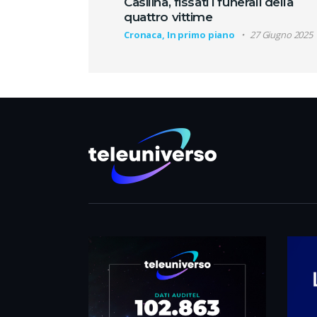
Casilina, fissati i funerali della
quattro vittime
Cronaca, In primo piano
27 Giugno 2025