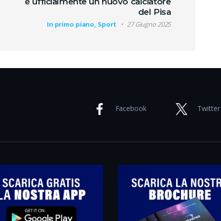
è ufficialmente un nuovo calciatore
del Pisa
In primo piano, Sport
27 Giugno 2025
Facebook
Twitter