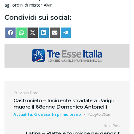
agli ordini di mister Alvini.
Condividi sui social:
SHARE ON
SHARE ON
SHARE ON
SHARE ON
SHARE ON
SHARE ON
FACEBOOK
WHATSAPP
X (TWITTER)
LINKEDIN
EMAIL
TELEGRAM
Navigazione articoli
Previous Post
Castrocielo – Incidente stradale a Parigi:
muore il 68enne Domenico Antonelli
Attualità, Cronaca, In primo piano
7 Luglio 2026
Next Post
Latina – Blatte e formiche nei depositi