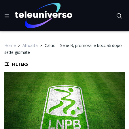
Home
Attualità
Calcio – Serie B, promossi e bocciati dopo
sette giornate
FILTERS