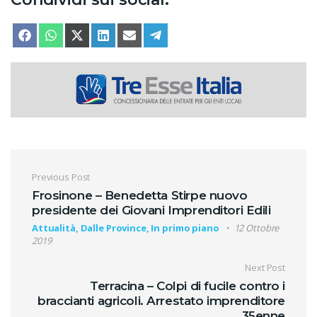
SHARE ON
SHARE ON
SHARE ON
SHARE ON
SHARE ON
SHARE ON
FACEBOOK
WHATSAPP
X (TWITTER)
LINKEDIN
EMAIL
TELEGRAM
Navigazione articoli
Previous Post
Frosinone – Benedetta Stirpe nuovo
presidente dei Giovani Imprenditori Edili
Attualità, Dalle Province, In primo piano
12 Ottobre
2019
Next Post
Terracina – Colpi di fucile contro i
braccianti agricoli. Arrestato imprenditore
35enne