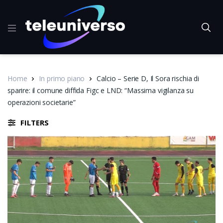
Home
In primo piano
Calcio – Serie D, Il Sora rischia di
sparire: il comune diffida Figc e LND: “Massima vigilanza su
operazioni societarie”
FILTERS