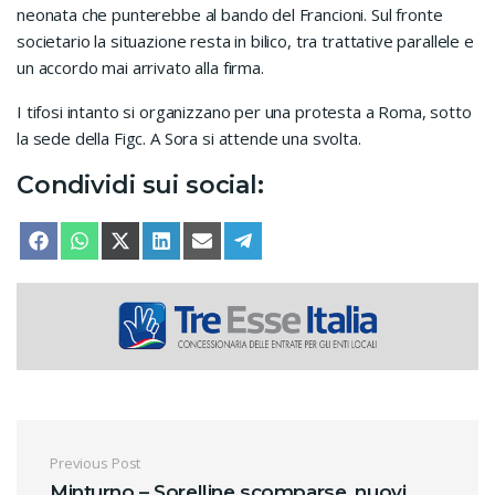
neonata che punterebbe al bando del Francioni. Sul fronte
societario la situazione resta in bilico, tra trattative parallele e
un accordo mai arrivato alla firma.
I tifosi intanto si organizzano per una protesta a Roma, sotto
la sede della Figc. A Sora si attende una svolta.
Condividi sui social:
SHARE ON
SHARE ON
SHARE ON
SHARE ON
SHARE ON
SHARE ON
FACEBOOK
WHATSAPP
X (TWITTER)
LINKEDIN
EMAIL
TELEGRAM
Navigazione articoli
Previous Post
Minturno – Sorelline scomparse, nuovi