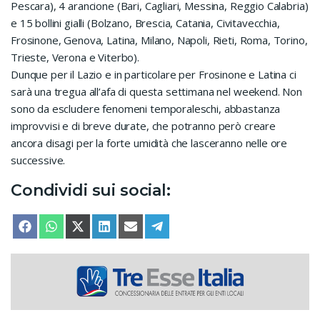
Pescara), 4 arancione (Bari, Cagliari, Messina, Reggio Calabria)
e 15 bollini gialli (Bolzano, Brescia, Catania, Civitavecchia,
Frosinone, Genova, Latina, Milano, Napoli, Rieti, Roma, Torino,
Trieste, Verona e Viterbo).
Dunque per il Lazio e in particolare per Frosinone e Latina ci
sarà una tregua all’afa di questa settimana nel weekend. Non
sono da escludere fenomeni temporaleschi, abbastanza
improvvisi e di breve durate, che potranno però creare
ancora disagi per la forte umidità che lasceranno nelle ore
successive.
Condividi sui social:
SHARE ON
SHARE ON
SHARE ON
SHARE ON
SHARE ON
SHARE ON
FACEBOOK
WHATSAPP
X (TWITTER)
LINKEDIN
EMAIL
TELEGRAM