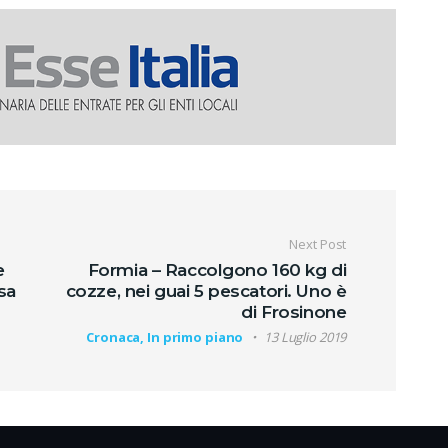
oli
Next Post
e
Formia – Raccolgono 160 kg di
sa
cozze, nei guai 5 pescatori. Uno è
di Frosinone
Cronaca, In primo piano
13 Luglio 2019