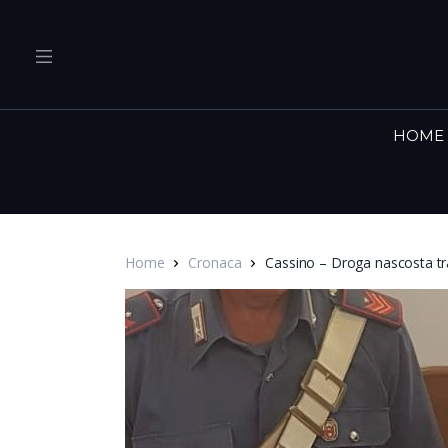
HOME
Home
Cronaca
Cassino – Droga nascosta tr