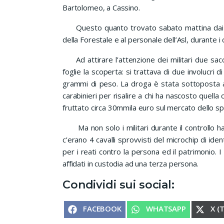
Bartolomeo, a Cassino.
Questo quanto trovato sabato mattina dai car
della Forestale e al personale dell’Asl, durante 
Ad attirare l’attenzione dei militari due sacch
foglie la scoperta: si trattava di due involucri d
grammi di peso. La droga è stata sottoposta a
carabinieri per risalire a chi ha nascosto quella
fruttato circa 30mmila euro sul mercato dello sp
Ma non solo i militari durante il controllo ha
c’erano 4 cavalli sprovvisti del microchip di ide
per i reati contro la persona ed il patrimonio. 
affidati in custodia ad una terza persona.
Condividi sui social:
SHARE ON
SHARE ON
SHA
FACEBOOK
WHATSAPP
X (