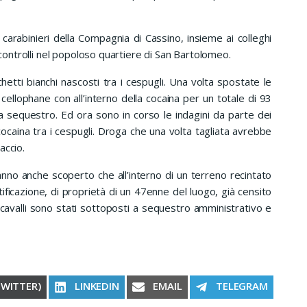
abinieri della Compagnia di Cassino, insieme ai colleghi
i controlli nel popoloso quartiere di San Bartolomeo.
etti bianchi nascosti tra i cespugli. Una volta spostate le
i cellophane con all’interno della cocaina per un totale di 93
 sequestro. Ed ora sono in corso le indagini da parte dei
 cocaina tra i cespugli. Droga che una volta tagliata avrebbe
accio.
nno anche scoperto che all’interno di un terreno recintato
ntificazione, di proprietà di un 47enne del luogo, già censito
I cavalli sono stati sottoposti a sequestro amministrativo e
RE ON
SHARE ON
SHARE ON
SHARE ON
TWITTER)
LINKEDIN
EMAIL
TELEGRAM