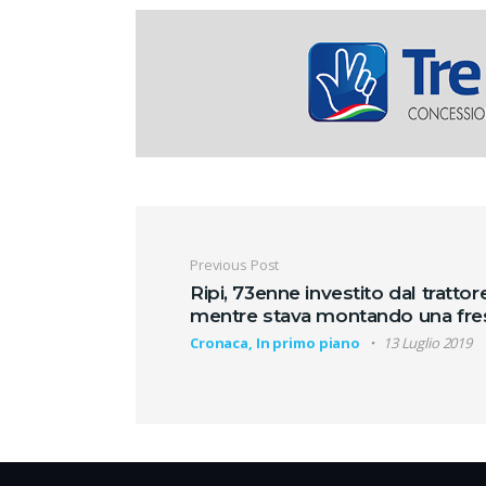
Navigazione artic
Previous Post
Ripi, 73enne investito dal trattor
mentre stava montando una fre
Cronaca, In primo piano
13 Luglio 2019