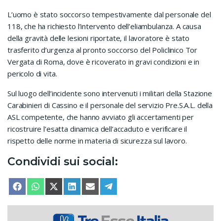
L’uomo è stato soccorso tempestivamente dal personale del
118, che ha richiesto l’intervento dell’eliambulanza. A causa
della gravità delle lesioni riportate, il lavoratore è stato
trasferito d’urgenza al pronto soccorso del Policlinico Tor
Vergata di Roma, dove è ricoverato in gravi condizioni e in
pericolo di vita.
Sul luogo dell’incidente sono intervenuti i militari della Stazione
Carabinieri di Cassino e il personale del servizio Pre.S.A.L. della
ASL competente, che hanno avviato gli accertamenti per
ricostruire l’esatta dinamica dell’accaduto e verificare il
rispetto delle norme in materia di sicurezza sul lavoro.
Condividi sui social:
SHARE ON
SHARE ON
SHARE ON
SHARE ON
SHARE ON
SHARE ON
FACEBOOK
WHATSAPP
X (TWITTER)
LINKEDIN
EMAIL
TELEGRAM