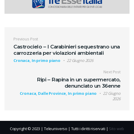
Navigazione articoli
Previous Post
Castrocielo – I Carabinieri sequestrano una
carrozzeria per violazioni ambientali
Cronaca, In primo piano
22 Giugno 2026
Next Post
Ripi – Rapina in un supermercato,
denunciato un 36enne
Cronaca, Dalle Province, In primo piano
22 Giugno
2026
Copyright © 2023 | Teleuniverso | Tutti i diritti riservati |
Sito web