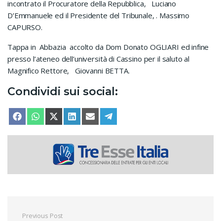
incontrato il Procuratore della Repubblica, Luciano
D’Emmanuele ed il Presidente del Tribunale, . Massimo
CAPURSO.
Tappa in Abbazia accolto da Dom Donato OGLIARI ed infine
presso l’ateneo dell’università di Cassino per il saluto al
Magnifico Rettore, Giovanni BETTA.
Condividi sui social:
SHARE ON
SHARE ON
SHARE ON
SHARE ON
SHARE ON
SHARE ON
FACEBOOK
WHATSAPP
X (TWITTER)
LINKEDIN
EMAIL
TELEGRAM
Navigazione articoli
Previous Post