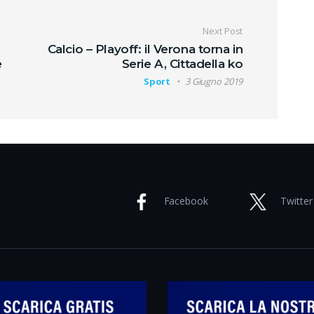
oli
Next Post
Calcio – Playoff: il Verona torna in
e
Serie A, Cittadella ko
Sport
3 Giugno 2019
Facebook
Twitter