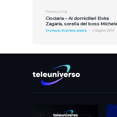
Navigazione artic
Previous Post
Ciociaria – Ai domiciliari Elvira
Zagaria, sorella del boss Michel
Cronaca, In primo piano
2 Giugno 2019