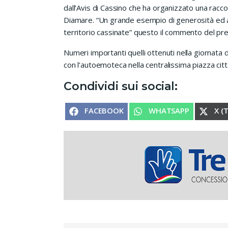
dall’Avis di Cassino che ha organizzato una racco
Diamare. “Un grande esempio di generosità ed a
territorio cassinate” questo il commento del pre
Numeri importanti quelli ottenuti nella giornata 
con l’autoemoteca nella centralissima piazza citt
Condividi sui social:
SHARE ON
SHARE ON
SHA
FACEBOOK
WHATSAPP
X (