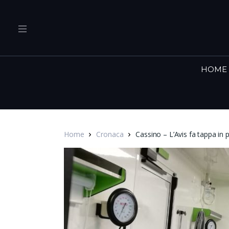
HOME
Home
Cronaca
Cassino – L’Avis fa tappa in p