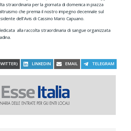
lta straordinaria per la giornata di domenica in piazza
ltruismo che premia il nostro impegno decennale sul
sidente dell’Avis di Cassino Mario Capuano.
dedicata alla raccolta straordinaria di sangue organizzata
adina.
RE ON
SHARE ON
SHARE ON
SHARE ON
TWITTER)
LINKEDIN
EMAIL
TELEGRAM