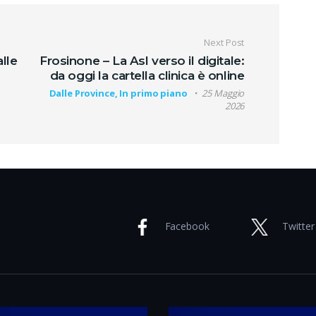
oli
Next Post
alle
Frosinone – La Asl verso il digitale:
da oggi la cartella clinica è online
Dalle Province, In primo piano
25 Maggio
2026
Facebook
Twitter