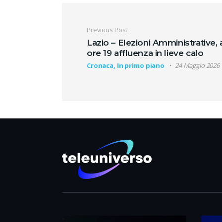
Navigazione artic
Previous Post
Lazio – Elezioni Amministrative, 
ore 19 affluenza in lieve calo
Cronaca, In primo piano
24 Maggio 2026