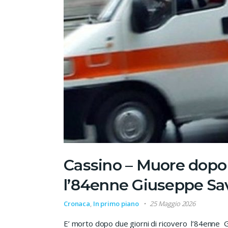
Cassino – Muore dopo 
l’84enne Giuseppe Sav
Cronaca
,
In primo piano
25 Maggio 2026
E’ morto dopo due giorni di ricovero l’84enne Gi