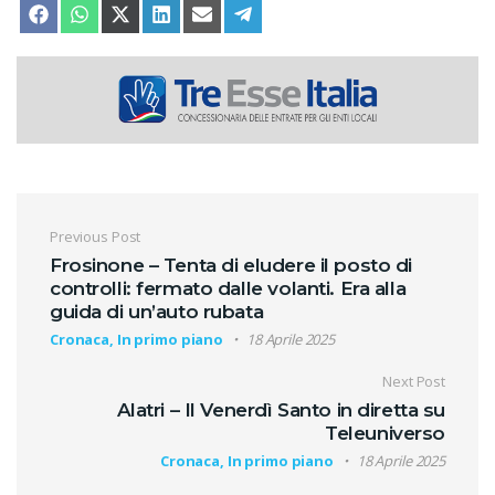
SHARE ON
SHARE ON
SHARE ON
SHARE ON
SHARE ON
SHARE ON
FACEBOOK
WHATSAPP
X (TWITTER)
LINKEDIN
EMAIL
TELEGRAM
Navigazione articoli
Previous Post
Frosinone – Tenta di eludere il posto di
controlli: fermato dalle volanti. Era alla
guida di un’auto rubata
Cronaca, In primo piano
18 Aprile 2025
Next Post
Alatri – Il Venerdì Santo in diretta su
Teleuniverso
Cronaca, In primo piano
18 Aprile 2025