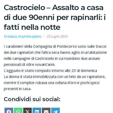
Castrocielo – Assalto a casa
di due 90enni per rapinarli: i
fatti nella notte
Cronaca
,
In primo piano
23 Luglio 2024
I carabinieri della Compagnia di Pontecorvo sono sulle tracce
dei due rapinatori che l’altra sera hanno agito in un’abitazione
nelle campagne di Castrocielo in cui risiedono due anziani
pensionati di oltre novant’anni.
L’agguato è stato compiuto intorno alle 23 di domenica
La donna è stata immobilizzata con un telo da un rapinatore,
mentre il complice rubava una collana d’oro e pochi spicci
presenti in casa.
Condividi sui social:
SHARE ON
SHARE ON
SHARE ON
SHARE ON
SHARE ON
SHARE ON
FACEBOOK
WHATSAPP
X (TWITTER)
LINKEDIN
EMAIL
TELEGRAM