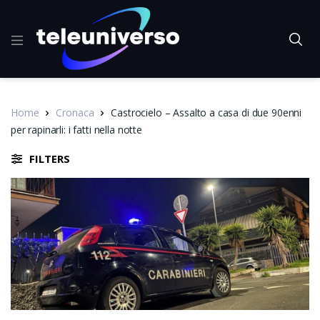
Home
Cronaca
Castrocielo – Assalto a casa di due 90enni
per rapinarli: i fatti nella notte
FILTERS