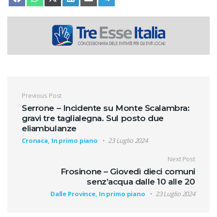
Navigazione articoli
Previous Post
Serrone – Incidente su Monte Scalambra:
gravi tre taglialegna. Sul posto due
eliambulanze
Cronaca, In primo piano
23 Luglio 2024
Next Post
Frosinone – Giovedì dieci comuni
senz’acqua dalle 10 alle 20
Dalle Province, In primo piano
23 Luglio 2024