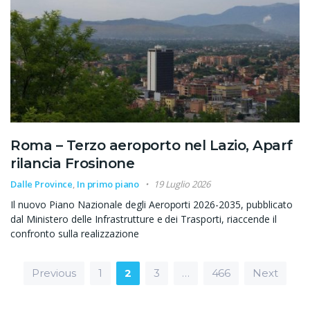
Roma – Terzo aeroporto nel Lazio, Aparf
rilancia Frosinone
Dalle Province
,
In primo piano
19 Luglio 2026
Il nuovo Piano Nazionale degli Aeroporti 2026-2035, pubblicato
dal Ministero delle Infrastrutture e dei Trasporti, riaccende il
confronto sulla realizzazione
Paginazione degli articoli
Previous
1
2
3
…
466
Next