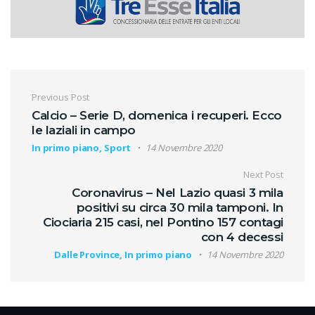
Navigazione articoli
Previous Post
Calcio – Serie D, domenica i recuperi. Ecco
le laziali in campo
In primo piano, Sport
14 Novembre 2020
Next Post
Coronavirus – Nel Lazio quasi 3 mila
positivi su circa 30 mila tamponi. In
Ciociaria 215 casi, nel Pontino 157 contagi
con 4 decessi
Dalle Province, In primo piano
14 Novembre 2020