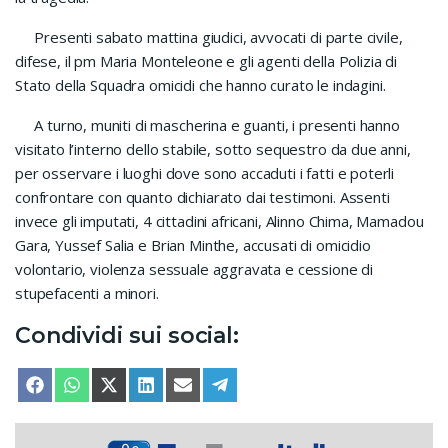
Presenti sabato mattina giudici, avvocati di parte civile,
difese, il pm Maria Monteleone e gli agenti della Polizia di
Stato della Squadra omicidi che hanno curato le indagini.
A turno, muniti di mascherina e guanti, i presenti hanno
visitato l’interno dello stabile, sotto sequestro da due anni,
per osservare i luoghi dove sono accaduti i fatti e poterli
confrontare con quanto dichiarato dai testimoni. Assenti
invece gli imputati, 4 cittadini africani, Alinno Chima, Mamadou
Gara, Yussef Salia e Brian Minthe, accusati di omicidio
volontario, violenza sessuale aggravata e cessione di
stupefacenti a minori.
Condividi sui social:
SHARE ON
SHARE ON
SHARE ON
SHARE ON
SHARE ON
SHARE ON
FACEBOOK
WHATSAPP
X (TWITTER)
LINKEDIN
EMAIL
TELEGRAM