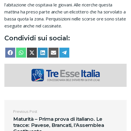
l’abitazione che ospitava le giovani. Alle ricerche questa
mattina ha preso parte anche un elicottero che ha sorvolato a
bassa quota la zona. Perquisizioni nelle scorse ore sono state
eseguite anche nel cassinate.
Condividi sui social:
SHARE ON
SHARE ON
SHARE ON
SHARE ON
SHARE ON
SHARE ON
FACEBOOK
WHATSAPP
X (TWITTER)
LINKEDIN
EMAIL
TELEGRAM
Navigazione articoli
Previous Post
Maturità – Prima prova di italiano. Le
tracce: Pavese, Brancati, l’Assemblea