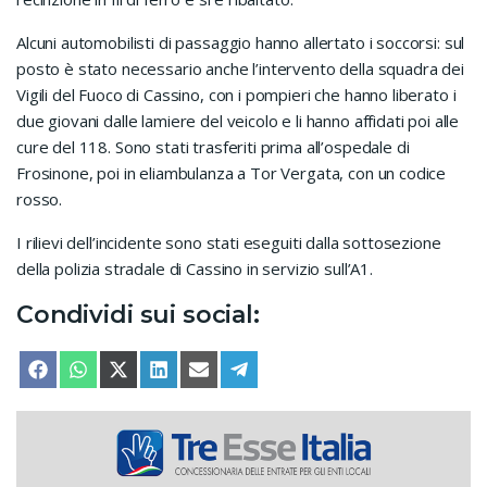
Alcuni automobilisti di passaggio hanno allertato i soccorsi: sul
posto è stato necessario anche l’intervento della squadra dei
Vigili del Fuoco di Cassino, con i pompieri che hanno liberato i
due giovani dalle lamiere del veicolo e li hanno affidati poi alle
cure del 118. Sono stati trasferiti prima all’ospedale di
Frosinone, poi in eliambulanza a Tor Vergata, con un codice
rosso.
I rilievi dell’incidente sono stati eseguiti dalla sottosezione
della polizia stradale di Cassino in servizio sull’A1.
Condividi sui social:
SHARE ON
SHARE ON
SHARE ON
SHARE ON
SHARE ON
SHARE ON
FACEBOOK
WHATSAPP
X (TWITTER)
LINKEDIN
EMAIL
TELEGRAM