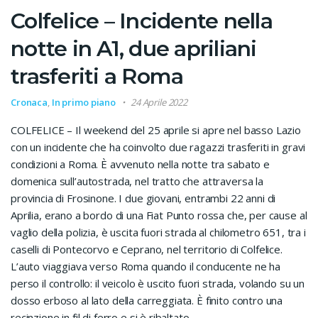
Colfelice – Incidente nella
notte in A1, due apriliani
trasferiti a Roma
Cronaca
,
In primo piano
24 Aprile 2022
COLFELICE – Il weekend del 25 aprile si apre nel basso Lazio
con un incidente che ha coinvolto due ragazzi trasferiti in gravi
condizioni a Roma. È avvenuto nella notte tra sabato e
domenica sull’autostrada, nel tratto che attraversa la
provincia di Frosinone. I due giovani, entrambi 22 anni di
Aprilia, erano a bordo di una Fiat Punto rossa che, per cause al
vaglio della polizia, è uscita fuori strada al chilometro 651, tra i
caselli di Pontecorvo e Ceprano, nel territorio di Colfelice.
L’auto viaggiava verso Roma quando il conducente ne ha
perso il controllo: il veicolo è uscito fuori strada, volando su un
dosso erboso al lato della carreggiata. È finito contro una
recinzione in fil di ferro e si è ribaltato.