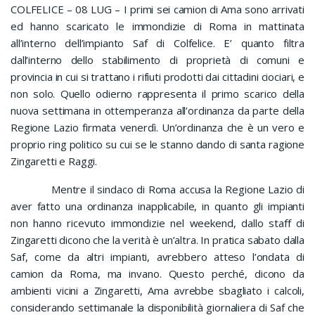
COLFELICE – 08 LUG – I primi sei camion di Ama sono arrivati
ed hanno scaricato le immondizie di Roma in mattinata
all’interno dell’impianto Saf di Colfelice. E’ quanto filtra
dall’interno dello stabilimento di proprietà di comuni e
provincia in cui si trattano i rifiuti prodotti dai cittadini ciociari, e
non solo. Quello odierno rappresenta il primo scarico della
nuova settimana in ottemperanza all’ordinanza da parte della
Regione Lazio firmata venerdì. Un’ordinanza che è un vero e
proprio ring politico su cui se le stanno dando di santa ragione
Zingaretti e Raggi.
Mentre il sindaco di Roma accusa la Regione Lazio di
aver fatto una ordinanza inapplicabile, in quanto gli impianti
non hanno ricevuto immondizie nel weekend, dallo staff di
Zingaretti dicono che la verità è un’altra. In pratica sabato dalla
Saf, come da altri impianti, avrebbero atteso l’ondata di
camion da Roma, ma invano. Questo perché, dicono da
ambienti vicini a Zingaretti, Ama avrebbe sbagliato i calcoli,
considerando settimanale la disponibilità giornaliera di Saf che