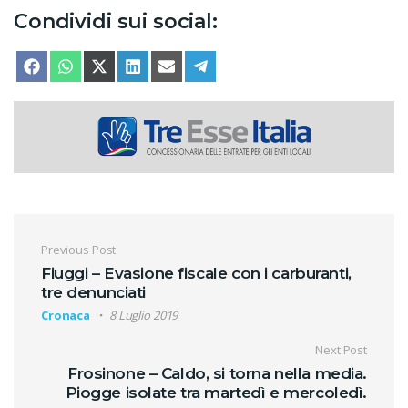
Condividi sui social:
SHARE ON
SHARE ON
SHARE ON
SHARE ON
SHARE ON
SHARE ON
FACEBOOK
WHATSAPP
X (TWITTER)
LINKEDIN
EMAIL
TELEGRAM
Navigazione articoli
Previous Post
Fiuggi – Evasione fiscale con i carburanti,
tre denunciati
Cronaca
8 Luglio 2019
Next Post
Frosinone – Caldo, si torna nella media.
Piogge isolate tra martedì e mercoledì.