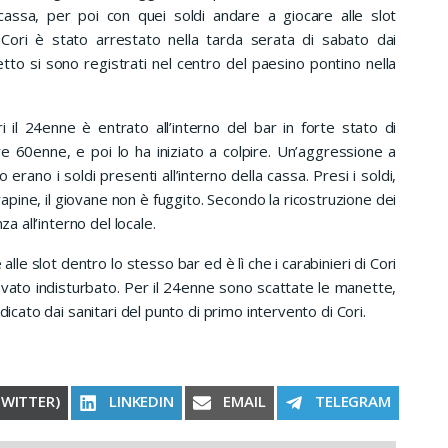
cassa, per poi con quei soldi andare a giocare alle slot
ori è stato arrestato nella tarda serata di sabato dai
detto si sono registrati nel centro del paesino pontino nella
4enne è entrato all’interno del bar in forte stato di
re 60enne, e poi lo ha iniziato a colpire. Un’aggressione a
 erano i soldi presenti all’interno della cassa. Presi i soldi,
pine, il giovane non è fuggito. Secondo la ricostruzione dei
za all’interno del locale.
e slot dentro lo stesso bar ed è lì che i carabinieri di Cori
rovato indisturbato. Per il 24enne sono scattate le manette,
dicato dai sanitari del punto di primo intervento di Cori.
RE ON
SHARE ON
SHARE ON
SHARE ON
TWITTER)
LINKEDIN
EMAIL
TELEGRAM