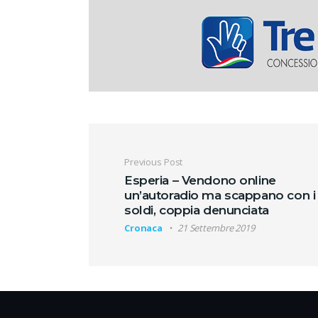
Navigazione artic
Previous Post
Esperia – Vendono online
un’autoradio ma scappano con i
soldi, coppia denunciata
Cronaca
21 Settembre 2019