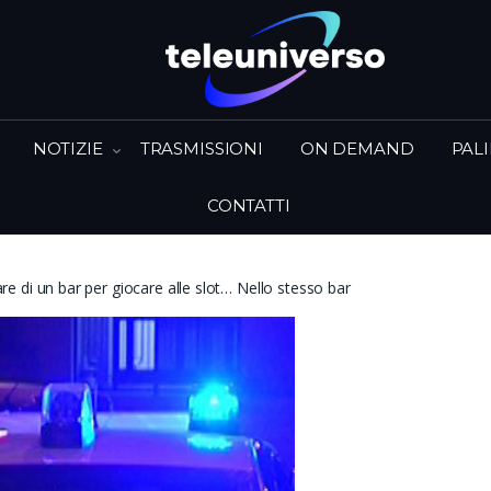
NOTIZIE
TRASMISSIONI
ON DEMAND
PAL
CONTATTI
olare di un bar per giocare alle slot… Nello stesso bar