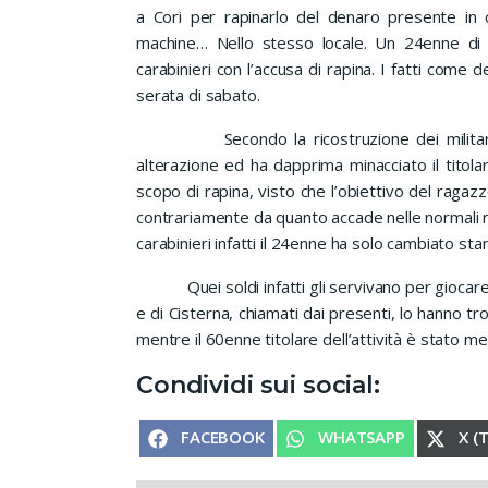
a Cori per rapinarlo del denaro presente in 
machine… Nello stesso locale. Un 24enne di C
carabinieri con l’accusa di rapina. I fatti come 
serata di sabato.
Secondo la ricostruzione dei militari il 2
alterazione ed ha dapprima minacciato il titola
scopo di rapina, visto che l’obiettivo del ragazzo
contrariamente da quanto accade nelle normali ra
carabinieri infatti il 24enne ha solo cambiato stan
Quei soldi infatti gli servivano per giocare all
e di Cisterna, chiamati dai presenti, lo hanno t
mentre il 60enne titolare dell’attività è stato me
Condividi sui social:
SHARE ON
SHARE ON
SHA
FACEBOOK
WHATSAPP
X (