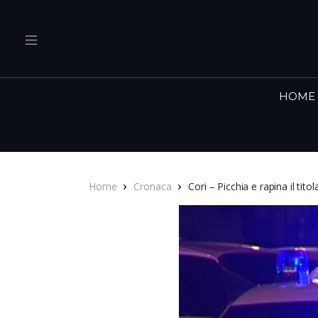
HOME
Home
Cronaca
Cori – Picchia e rapina il tit