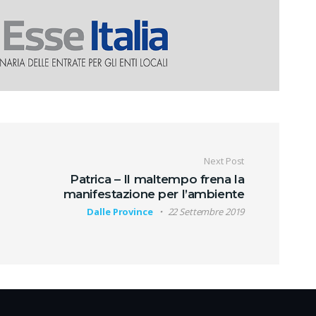
oli
Next Post
Patrica – Il maltempo frena la
manifestazione per l’ambiente
Dalle Province
22 Settembre 2019