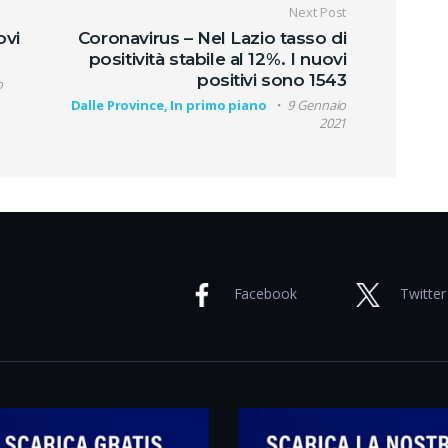
oli
Next Post
ovi
Coronavirus – Nel Lazio tasso di
positività stabile al 12%. I nuovi
positivi sono 1543
o
Dalle Province, In primo piano
9 Gennaio
2021
Facebook
Twitter