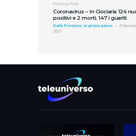
Navigazione artic
Previous Post
Coronavirus – In Ciociaria 124 nu
positivi e 2 morti. 147 i guariti
Dalle Province, In primo piano
9 Gennai
2021