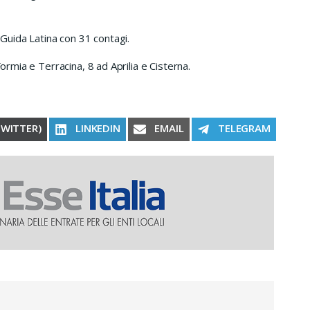
 Guida Latina con 31 contagi.
Formia e Terracina, 8 ad Aprilia e Cisterna.
RE ON
SHARE ON
SHARE ON
SHARE ON
TWITTER)
LINKEDIN
EMAIL
TELEGRAM