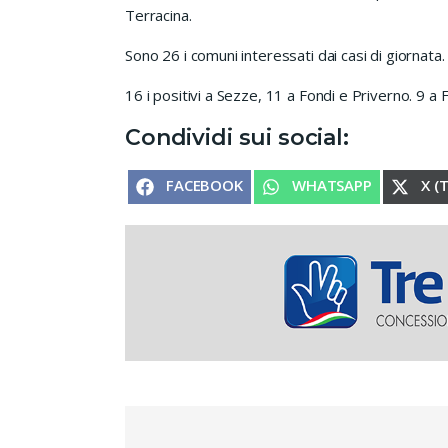
Terracina.
Sono 26 i comuni interessati dai casi di giornata.
16 i positivi a Sezze, 11 a Fondi e Priverno. 9 a 
Condividi sui social:
SHARE ON
SHARE ON
SHA
FACEBOOK
WHATSAPP
X (