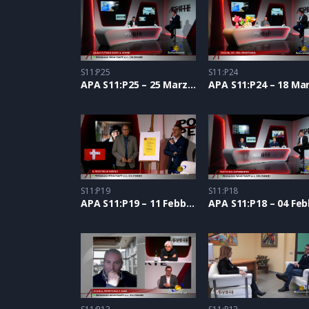
S11:P25
S11:P24
APA S11:P25 – 25 Marzo 2021
S11:P19
S11:P18
APA S11:P19 – 11 Febbraio 2021