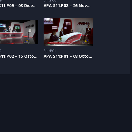
9
S11:P08
APA S11:P09 – 03 Dicembre 2020
APA S11:P08 – 26 Novembre 2020
2
S11:P01
APA S11:P02 – 15 Ottobre 2020
APA S11:P01 – 08 Ottobre 2020