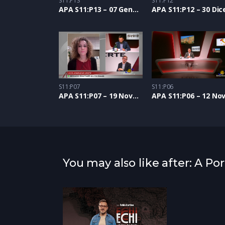
S11:P13
S11:P12
APA S11:P13 – 07 Gennaio 2021
S11:P07
S11:P06
APA S11:P07 – 19 Novembre 2020
You may also like after: A Po