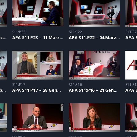
S11:P23
S11:P22
S11:P2
APA S11:P24 – 18 Marzo 2021
APA S11:P23 – 11 Marzo 2021
APA S11:P22 – 04 Marzo 2021
S11:P17
S11:P16
S11:P1
APA S11:P18 – 04 Febbraio 2021
APA S11:P17 – 28 Gennaio 2021
APA S11:P16 – 21 Gennaio 2021