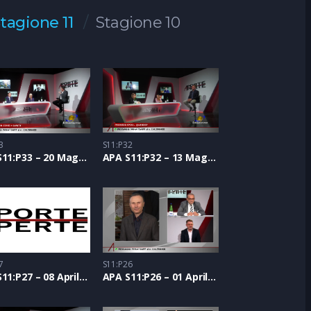
tagione 11
Stagione 10
3
S11:P32
APA S11:P33 – 20 Maggio 2021
APA S11:P32 – 13 Maggio 2021
7
S11:P26
APA S11:P27 – 08 Aprile 2021
APA S11:P26 – 01 Aprile 2021