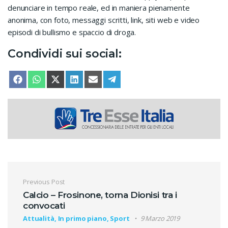
denunciare in tempo reale, ed in maniera pienamente
anonima, con foto, messaggi scritti, link, siti web e video
episodi di bullismo e spaccio di droga.
Condividi sui social:
SHARE ON
SHARE ON
SHARE ON
SHARE ON
SHARE ON
SHARE ON
FACEBOOK
WHATSAPP
X (TWITTER)
LINKEDIN
EMAIL
TELEGRAM
Navigazione articoli
Previous Post
Calcio – Frosinone, torna Dionisi tra i
convocati
Attualità, In primo piano, Sport
9 Marzo 2019