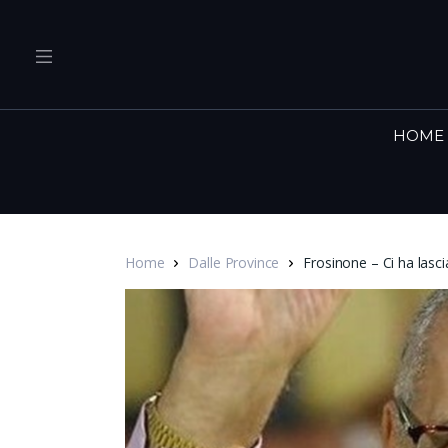
HOME
Home
Dalle Province
Frosinone – Ci ha lasc