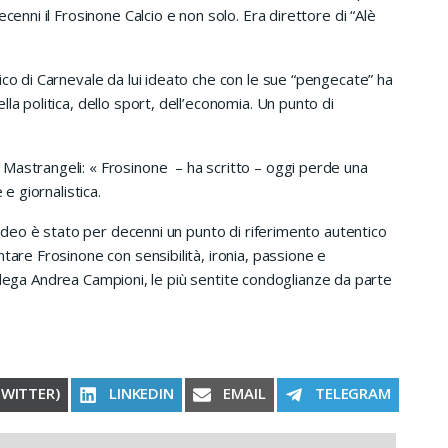
cenni il Frosinone Calcio e non solo. Era direttore di “Alè
ico di Carnevale da lui ideato che con le sue “pengecate” ha
la politica, dello sport, dell’economia. Un punto di
Mastrangeli: « Frosinone – ha scritto – oggi perde una
 e giornalistica.
Amedeo è stato per decenni un punto di riferimento autentico
tare Frosinone con sensibilità, ironia, passione e
 collega Andrea Campioni, le più sentite condoglianze da parte
RE ON
SHARE ON
SHARE ON
SHARE ON
TWITTER)
LINKEDIN
EMAIL
TELEGRAM