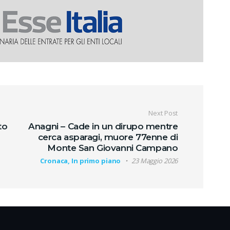
oli
Next Post
to
Anagni – Cade in un dirupo mentre
cerca asparagi, muore 77enne di
Monte San Giovanni Campano
Cronaca, In primo piano
23 Maggio 2026