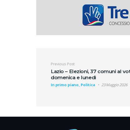
Navigazione artic
Previous Post
Lazio – Elezioni, 37 comuni al vo
domenica e lunedì
In primo piano, Politica
23 Maggio 2026