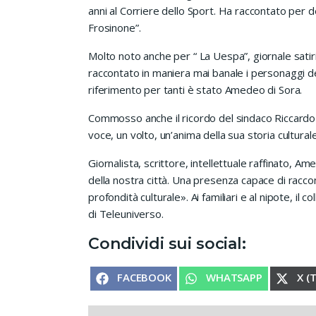
anni al Corriere dello Sport. Ha raccontato per de
Frosinone”.
Molto noto anche per “ La Uespa”, giornale satir
raccontato in maniera mai banale i personaggi del
riferimento per tanti è stato Amedeo di Sora.
Commosso anche il ricordo del sindaco Riccardo 
voce, un volto, un’anima della sua storia culturale
Giornalista, scrittore, intellettuale raffinato, 
della nostra città. Una presenza capace di raccon
profondità culturale». Ai familiari e al nipote, il
di Teleuniverso.
Condividi sui social:
SHARE ON
SHARE ON
SHA
FACEBOOK
WHATSAPP
X (