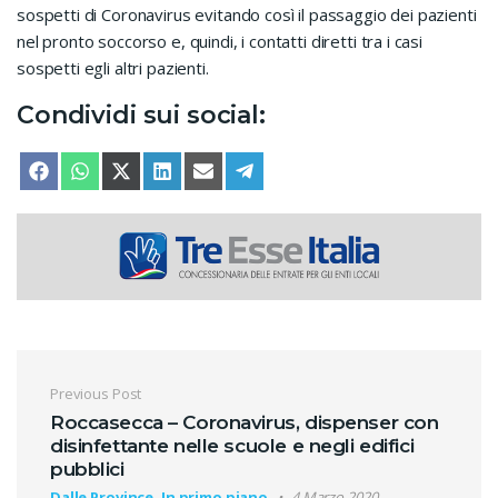
sospetti di Coronavirus evitando così il passaggio dei pazienti
nel pronto soccorso e, quindi, i contatti diretti tra i casi
sospetti egli altri pazienti.
Condividi sui social:
SHARE ON
SHARE ON
SHARE ON
SHARE ON
SHARE ON
SHARE ON
FACEBOOK
WHATSAPP
X (TWITTER)
LINKEDIN
EMAIL
TELEGRAM
Navigazione articoli
Previous Post
Roccasecca – Coronavirus, dispenser con
disinfettante nelle scuole e negli edifici
pubblici
Dalle Province, In primo piano
4 Marzo 2020