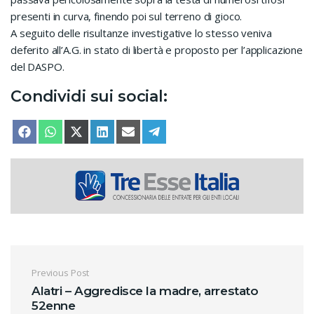
presenti in curva, finendo poi sul terreno di gioco.
A seguito delle risultanze investigative lo stesso veniva
deferito all’A.G. in stato di libertà e proposto per l’applicazione
del DASPO.
Condividi sui social:
SHARE ON
SHARE ON
SHARE ON
SHARE ON
SHARE ON
SHARE ON
FACEBOOK
WHATSAPP
X (TWITTER)
LINKEDIN
EMAIL
TELEGRAM
Navigazione articoli
Previous Post
Alatri – Aggredisce la madre, arrestato
52enne