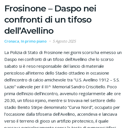
Frosinone – Daspo nei
confronti di un tifoso
dell’Avellino
Cronaca
,
In primo piano
5 Agosto 2025
La Polizia di Stato di Frosinone nei giorni scorsi ha emesso un
Daspo nei confronti di un tifoso dell’Avellino che lo scorso
sabato si è reso responsabile del lancio di materiale
pericoloso all’interno dello Stadio cittadino in occasione
dell’incontro di calcio amichevole tra “U.S. Avellino 1912 – S.S.
Lazio” valevole per il III^ Memorial Sandro Criscitiello. Poco
prima dell’inizio dell’incontro, avvenuto regolarmente alle ore
20.30, un tifoso irpino, mentre si trovava nel settore dello
stadio Benito Stirpe denominato “Curva Nord”, occupato per
l’occasione dalla tifoseria dell’Avellino, accendeva e lanciava
verso il terreno di gioco un artifizio pirotecnico, il quale
passava pericolosamente sopra la testa di numerosi tifosi