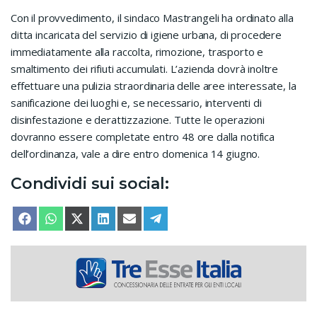
Con il provvedimento, il sindaco Mastrangeli ha ordinato alla
ditta incaricata del servizio di igiene urbana, di procedere
immediatamente alla raccolta, rimozione, trasporto e
smaltimento dei rifiuti accumulati. L’azienda dovrà inoltre
effettuare una pulizia straordinaria delle aree interessate, la
sanificazione dei luoghi e, se necessario, interventi di
disinfestazione e derattizzazione. Tutte le operazioni
dovranno essere completate entro 48 ore dalla notifica
dell’ordinanza, vale a dire entro domenica 14 giugno.
Condividi sui social:
SHARE ON
SHARE ON
SHARE ON
SHARE ON
SHARE ON
SHARE ON
FACEBOOK
WHATSAPP
X (TWITTER)
LINKEDIN
EMAIL
TELEGRAM