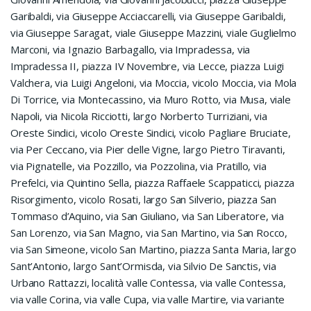
Garibaldi, via Giuseppe Acciaccarelli, via Giuseppe Garibaldi,
via Giuseppe Saragat, viale Giuseppe Mazzini, viale Guglielmo
Marconi, via Ignazio Barbagallo, via Impradessa, via
Impradessa II, piazza IV Novembre, via Lecce, piazza Luigi
Valchera, via Luigi Angeloni, via Moccia, vicolo Moccia, via Mola
Di Torrice, via Montecassino, via Muro Rotto, via Musa, viale
Napoli, via Nicola Ricciotti, largo Norberto Turriziani, via
Oreste Sindici, vicolo Oreste Sindici, vicolo Pagliare Bruciate,
via Per Ceccano, via Pier delle Vigne, largo Pietro Tiravanti,
via Pignatelle, via Pozzillo, via Pozzolina, via Pratillo, via
Prefelci, via Quintino Sella, piazza Raffaele Scappaticci, piazza
Risorgimento, vicolo Rosati, largo San Silverio, piazza San
Tommaso d’Aquino, via San Giuliano, via San Liberatore, via
San Lorenzo, via San Magno, via San Martino, via San Rocco,
via San Simeone, vicolo San Martino, piazza Santa Maria, largo
Sant’Antonio, largo Sant’Ormisda, via Silvio De Sanctis, via
Urbano Rattazzi, località valle Contessa, via valle Contessa,
via valle Corina, via valle Cupa, via valle Martire, via variante