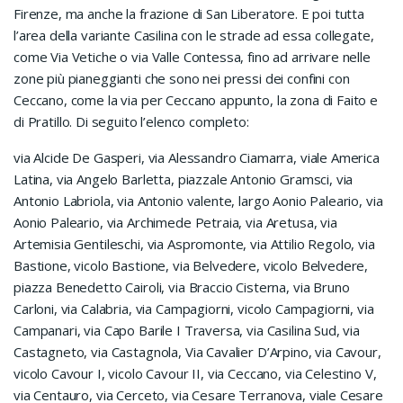
Firenze, ma anche la frazione di San Liberatore. E poi tutta
l’area della variante Casilina con le strade ad essa collegate,
come Via Vetiche o via Valle Contessa, fino ad arrivare nelle
zone più pianeggianti che sono nei pressi dei confini con
Ceccano, come la via per Ceccano appunto, la zona di Faito e
di Pratillo. Di seguito l’elenco completo:
via Alcide De Gasperi, via Alessandro Ciamarra, viale America
Latina, via Angelo Barletta, piazzale Antonio Gramsci, via
Antonio Labriola, via Antonio valente, largo Aonio Paleario, via
Aonio Paleario, via Archimede Petraia, via Aretusa, via
Artemisia Gentileschi, via Aspromonte, via Attilio Regolo, via
Bastione, vicolo Bastione, via Belvedere, vicolo Belvedere,
piazza Benedetto Cairoli, via Braccio Cisterna, via Bruno
Carloni, via Calabria, via Campagiorni, vicolo Campagiorni, via
Campanari, via Capo Barile I Traversa, via Casilina Sud, via
Castagneto, via Castagnola, Via Cavalier D’Arpino, via Cavour,
vicolo Cavour I, vicolo Cavour II, via Ceccano, via Celestino V,
via Centauro, via Cerceto, via Cesare Terranova, viale Cesare