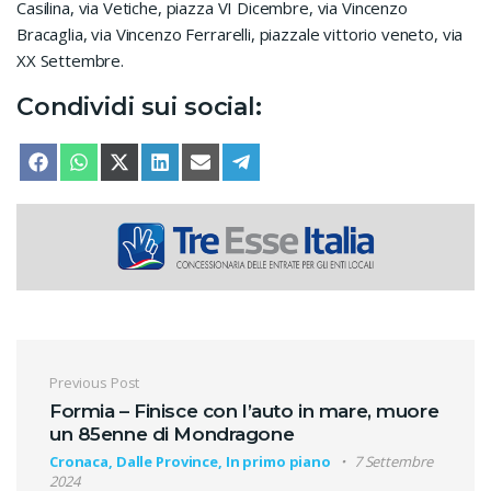
Casilina, via Vetiche, piazza VI Dicembre, via Vincenzo
Bracaglia, via Vincenzo Ferrarelli, piazzale vittorio veneto, via
XX Settembre.
Condividi sui social:
SHARE ON
SHARE ON
SHARE ON
SHARE ON
SHARE ON
SHARE ON
FACEBOOK
WHATSAPP
X (TWITTER)
LINKEDIN
EMAIL
TELEGRAM
Navigazione articoli
Previous Post
Formia – Finisce con l’auto in mare, muore
un 85enne di Mondragone
Cronaca, Dalle Province, In primo piano
7 Settembre
2024