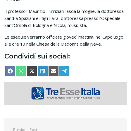
Il professor Maurizio Turriziani lascia la moglie, la dottoressa
Sandra Spaziani e i figli Ilaria, dottoressa presso l’Ospedale
Sant’Orsola di Bologna e Nicola, musicista.
Le esequie verranno officiate giovedì mattina, nel Capoluogo,
alle ore 10 nella Chiesa della Madonna della Neve.
Condividi sui social:
SHARE ON
SHARE ON
SHARE ON
SHARE ON
SHARE ON
SHARE ON
FACEBOOK
WHATSAPP
X (TWITTER)
LINKEDIN
EMAIL
TELEGRAM
Previous Post