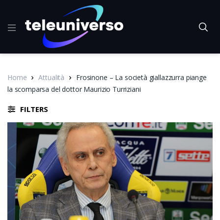
Home
Attualità
Frosinone – La società giallazzurra piange
la scomparsa del dottor Maurizio Turriziani
FILTERS