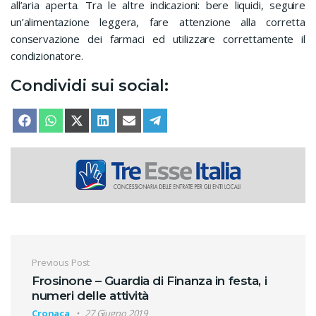
all’aria aperta. Tra le altre indicazioni: bere liquidi, seguire
un’alimentazione leggera, fare attenzione alla corretta
conservazione dei farmaci ed utilizzare correttamente il
condizionatore.
Condividi sui social:
SHARE ON
SHARE ON
SHARE ON
SHARE ON
SHARE ON
SHARE ON
FACEBOOK
WHATSAPP
X (TWITTER)
LINKEDIN
EMAIL
TELEGRAM
Navigazione articoli
Previous Post
Frosinone – Guardia di Finanza in festa, i
numeri delle attività
Cronaca
27 Giugno 2019