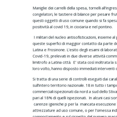
Maniglie dei carrelli della spesa, tornelli all’ingr
congelatori, le tastiere di bilance per pesare fr
questi oggetti di uso comune quando si fa spesa, 
positività al covid 19, in ciociaria e nel pontino.
I militari del nucleo antisofisticazioni, insieme 
queste superfici di maggior contatto da parte de
Latina e Frosinone. L’esito degli esami di laborato
Covid-19, prelevati in due diverse attività commer
limitrofo a Latina città. E’ stata così inoltrata 
loro volto, hanno disposto immediati interventi d
Si tratta di una serie di controlli eseguiti dai car
sull’intero territorio nazionale. 18 in tutto i ta
commerciali ispezionati da nord a sud dello Sti
pari al 18% di quelli ispezionati. In alcuni casi s
carenze igieniche p per la mancata esecuzione del
attrezzature ad uso comune, o per l’omessa indic
comportamento e sul rispetto del numero massim