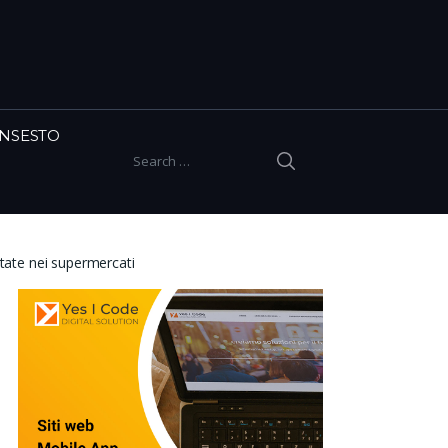
INSESTO
SEARCH
Search for:
ertate nei supermercati