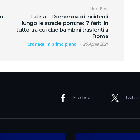
oli
Next Post
on
Latina – Domenica di incidenti
lungo le strade pontine: 7 feriti in
tutto tra cui due bambini trasferiti a
Roma
Cronaca, In primo piano
26 Aprile 2021
Facebook
Twitter