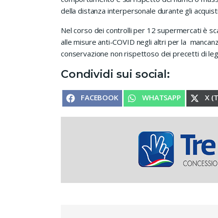
della distanza interpersonale durante gli acquisti
Nel corso dei controlli per 12 supermercati è scat
alle misure anti-COVID negli altri per la mancanza
conservazione non rispettoso dei precetti di le
Condividi sui social:
SHARE ON
SHARE ON
SHA
FACEBOOK
WHATSAPP
X (