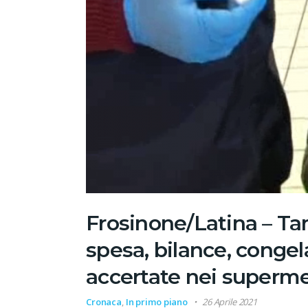
Frosinone/Latina – Tam
spesa, bilance, congelat
accertate nei superme
Cronaca
,
In primo piano
26 Aprile 2021