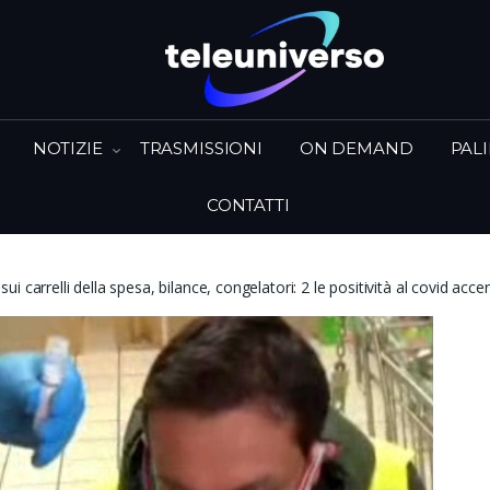
NOTIZIE
TRASMISSIONI
ON DEMAND
PAL
CONTATTI
 carrelli della spesa, bilance, congelatori: 2 le positività al covid acc