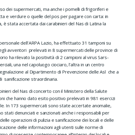
esso dei supermercati, ma anche i pomelli di frigoriferi e
utta e verdure o quelle del pos per pagare con carta: in
è stata accertata dai carabinieri del Nas di Latina la
al personale dell’ARPA Lazio, ha effettuato 31 tamponi su
gli avventori prelevati in 8 supermercati delle province di
rio ha rilevato la positività di 2 campioni al virus Sars-
ciali, una nel capoluogo ciociaro, l’altra in un centro
la segnalazione al Dipartimento di Prevenzione delle Asl che a
i sanificazione straordinaria.
abinieri del Nas di concerto con il Ministero della Salute
mponi che hanno dato esito positivo prelevati in 981 esercizi
vale. In 173 supermercati sono state accertate anomalie,
ono stati denunciati e sanzionati anche i responsabili per
le operazioni di pulizia e sanificazione dei locali e delle
azione delle informazioni agli utenti sulle norme di
o di presenze contemporanee all’interno dei locali e