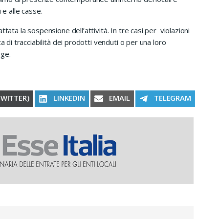
 e alle casse.
tata la sospensione dell’attività. In tre casi per violazioni
 di tracciabilità dei prodotti venduti o per una loro
gge.
RE ON
SHARE ON
SHARE ON
SHARE ON
TWITTER)
LINKEDIN
EMAIL
TELEGRAM