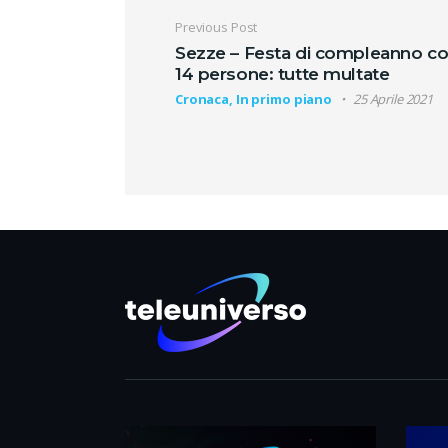
Navigazione artic
Previous Post
Sezze – Festa di compleanno c
14 persone: tutte multate
Cronaca, In primo piano
25 Aprile 2021