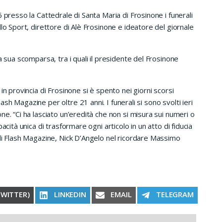
 presso la Cattedrale di Santa Maria di Frosinone i funerali
lo Sport, direttore di Alè Frosinone e ideatore del giornale
a sua scomparsa, tra i quali il presidente del Frosinone
in provincia di Frosinone si è spento nei giorni scorsi
h Magazine per oltre 21 anni. I funerali si sono svolti ieri
e. “Ci ha lasciato un’eredità che non si misura sui numeri o
acità unica di trasformare ogni articolo in un atto di fiducia
 di Flash Magazine, Nick D’Angelo nel ricordare Massimo
RE ON
SHARE ON
SHARE ON
SHARE ON
TWITTER)
LINKEDIN
EMAIL
TELEGRAM