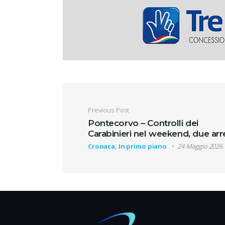
Navigazione artic
Previous Post
Pontecorvo – Controlli dei
Carabinieri nel weekend, due arr
Cronaca, In primo piano
24 Maggio 2026