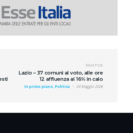
oli
Next Post
Lazio – 37 comuni al voto, alle ore
esti
12 affluenza al 16% in calo
In primo piano, Politica
24 Maggio 2026