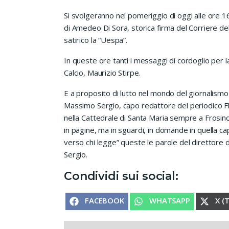
Si svolgeranno nel pomeriggio di oggi alle ore 16
di Amedeo Di Sora, storica firma del Corriere del
satirico la “Uespa”.
In queste ore tanti i messaggi di cordoglio per l
Calcio, Maurizio Stirpe.
E a proposito di lutto nel mondo del giornalismo 
Massimo Sergio, capo redattore del periodico Flas
nella Cattedrale di Santa Maria sempre a Frosinon
in pagine, ma in sguardi, in domande in quella cap
verso chi legge” queste le parole del direttore
Sergio.
Condividi sui social:
SHARE ON
SHARE ON
SHA
FACEBOOK
WHATSAPP
X (