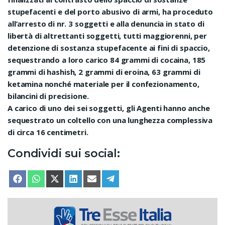
stupefacenti e del porto abusivo di armi, ha proceduto
all’arresto di nr. 3 soggetti e alla denuncia in stato di
libertà di altrettanti soggetti, tutti maggiorenni, per
detenzione di sostanza stupefacente ai fini di spaccio,
sequestrando a loro carico 84 grammi di cocaina, 185
grammi di hashish, 2 grammi di eroina, 63 grammi di
ketamina nonché materiale per il confezionamento,
bilancini di precisione.
A carico di uno dei sei soggetti, gli Agenti hanno anche
sequestrato un coltello con una lunghezza complessiva
di circa 16 centimetri.
Condividi sui social:
SHARE ON
SHARE ON
SHARE ON
SHARE ON
SHARE ON
SHARE ON
FACEBOOK
WHATSAPP
X (TWITTER)
LINKEDIN
EMAIL
TELEGRAM