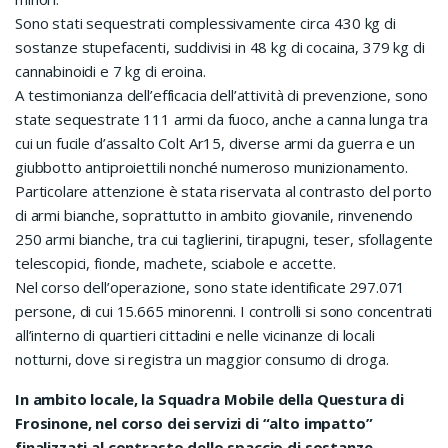
Sono stati sequestrati complessivamente circa 430 kg di
sostanze stupefacenti, suddivisi in 48 kg di cocaina, 379 kg di
cannabinoidi e 7 kg di eroina.
A testimonianza dell’efficacia dell’attività di prevenzione, sono
state sequestrate 111 armi da fuoco, anche a canna lunga tra
cui un fucile d’assalto Colt Ar15, diverse armi da guerra e un
giubbotto antiproiettili nonché numeroso munizionamento.
Particolare attenzione è stata riservata al contrasto del porto
di armi bianche, soprattutto in ambito giovanile, rinvenendo
250 armi bianche, tra cui taglierini, tirapugni, teser, sfollagente
telescopici, fionde, machete, sciabole e accette.
Nel corso dell’operazione, sono state identificate 297.071
persone, di cui 15.665 minorenni. I controlli si sono concentrati
all’interno di quartieri cittadini e nelle vicinanze di locali
notturni, dove si registra un maggior consumo di droga.
In ambito locale, la Squadra Mobile della Questura di
Frosinone, nel corso dei servizi di “alto impatto”
finalizzati al contrasto dello spaccio di sostanze