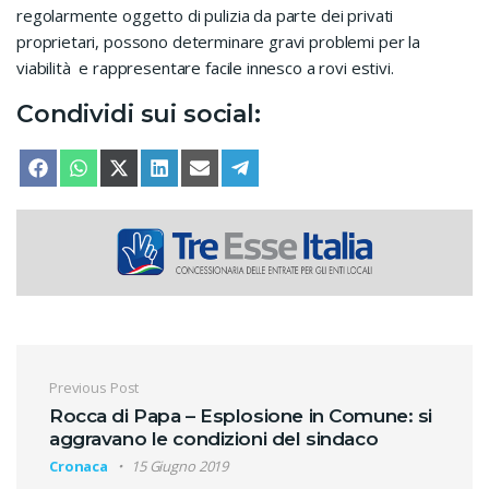
regolarmente oggetto di pulizia da parte dei privati
proprietari, possono determinare gravi problemi per la
viabilità e rappresentare facile innesco a rovi estivi.
Condividi sui social:
SHARE ON
SHARE ON
SHARE ON
SHARE ON
SHARE ON
SHARE ON
FACEBOOK
WHATSAPP
X (TWITTER)
LINKEDIN
EMAIL
TELEGRAM
Navigazione articoli
Previous Post
Rocca di Papa – Esplosione in Comune: si
aggravano le condizioni del sindaco
Cronaca
15 Giugno 2019