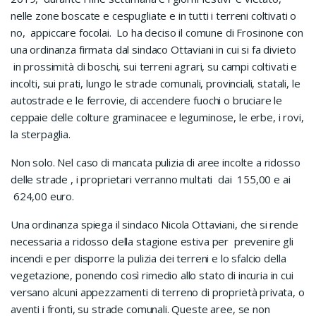
nelle zone boscate e cespugliate e in tutti i terreni coltivati o
no, appiccare focolai. Lo ha deciso il comune di Frosinone con
una ordinanza firmata dal sindaco Ottaviani in cui si fa divieto
in prossimità di boschi, sui terreni agrari, su campi coltivati e
incolti, sui prati, lungo le strade comunali, provinciali, statali, le
autostrade e le ferrovie, di accendere fuochi o bruciare le
ceppaie delle colture graminacee e leguminose, le erbe, i rovi,
la sterpaglia.
Non solo. Nel caso di mancata pulizia di aree incolte a ridosso
delle strade , i proprietari verranno multati dai 155,00 e ai
624,00 euro.
Una ordinanza spiega il sindaco Nicola Ottaviani, che si rende
necessaria a ridosso della stagione estiva per prevenire gli
incendi e per disporre la pulizia dei terreni e lo sfalcio della
vegetazione, ponendo così rimedio allo stato di incuria in cui
versano alcuni appezzamenti di terreno di proprietà privata, o
aventi i fronti, su strade comunali. Queste aree, se non