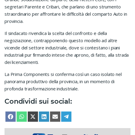
segretari Parente e Cribari, che parlano di uno strumento
straordinario per affrontare le difficoltà del comparto Auto in
provincia.
Il sindacato rivendica la scelta del confronto e della
negoziazione, contrapponendo questo modello ad altre
vicende del settore industriale, dove si contestano i piani
industriali pur firmando intese che aprono, di fatto, alla strada
dei licenziamenti.
La Prima Components si conferma così un caso isolato nel
panorama produttivo della provincia, in un momento di
profonda trasformazione industriale.
Condividi sui social:
SHARE ON
SHARE ON
SHARE ON
SHARE ON
SHARE ON
SHARE ON
FACEBOOK
WHATSAPP
X (TWITTER)
LINKEDIN
EMAIL
TELEGRAM