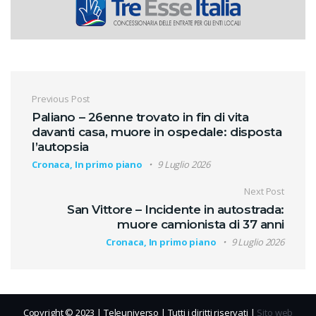
Navigazione articoli
Previous Post
Paliano – 26enne trovato in fin di vita
davanti casa, muore in ospedale: disposta
l’autopsia
Cronaca, In primo piano
9 Luglio 2026
Next Post
San Vittore – Incidente in autostrada:
muore camionista di 37 anni
Cronaca, In primo piano
9 Luglio 2026
Copyright © 2023 | Teleuniverso | Tutti i diritti riservati |
Sito web