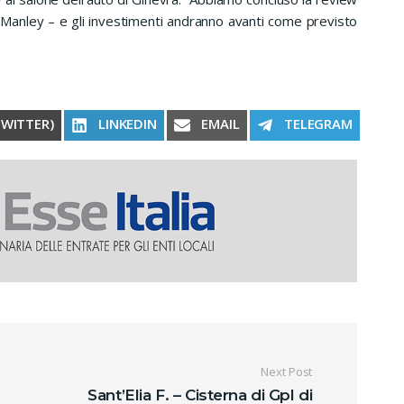
 Manley – e gli investimenti andranno avanti come previsto
RE ON
SHARE ON
SHARE ON
SHARE ON
TWITTER)
LINKEDIN
EMAIL
TELEGRAM
oli
Next Post
Sant’Elia F. – Cisterna di Gpl di