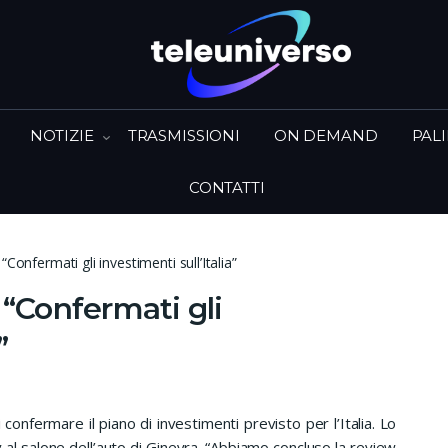
NOTIZIE
TRASMISSIONI
ON DEMAND
PAL
CONTATTI
Confermati gli investimenti sull’Italia”
 “Confermati gli
”
nfermare il piano di investimenti previsto per l’Italia. Lo
al salone dell’auto di Ginevra. “Abbiamo concluso la review