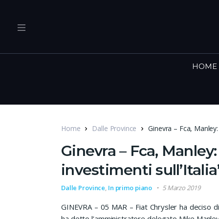
HOME
Home
Dalle Province
Ginevra – Fca, Manley: “
Ginevra – Fca, Manley:
investimenti sull’Italia
Dalle Province
,
In primo piano
5 Marzo 2019
GINEVRA – 05 MAR – Fiat Chrysler ha deciso di co
ha detto l’amministratore delegato Mike Manley 