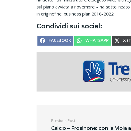
sul piano avviata a novembre – ha sottolineato
in origine” nel business plan 2018-2022.
Condividi sui social:
SHARE ON
SHARE ON
SHA
FACEBOOK
WHATSAPP
X (
Navigazione artic
Previous Post
Calcio – Frosinone: con la Viola a