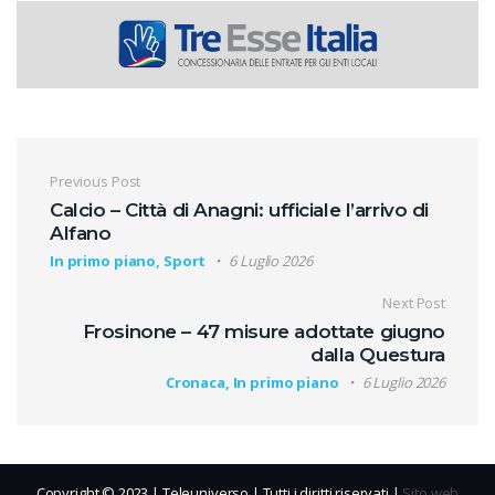
Navigazione articoli
Previous Post
Calcio – Città di Anagni: ufficiale l’arrivo di
Alfano
In primo piano, Sport
6 Luglio 2026
Next Post
Frosinone – 47 misure adottate giugno
dalla Questura
Cronaca, In primo piano
6 Luglio 2026
Copyright © 2023 | Teleuniverso | Tutti i diritti riservati |
Sito web