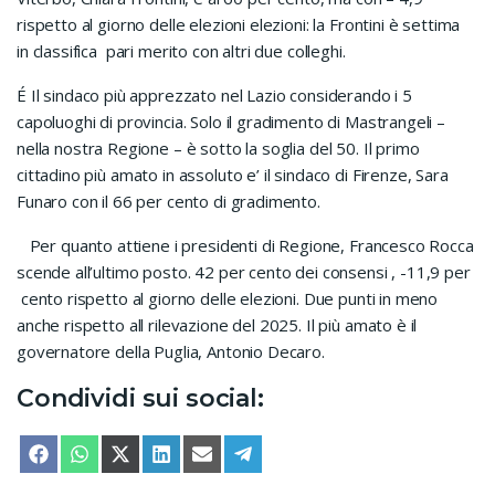
rispetto al giorno delle elezioni elezioni: la Frontini è settima
in classifica
pari merito con altri due colleghi.
É Il sindaco più apprezzato nel Lazio considerando i 5
capoluoghi di provincia. Solo il gradimento di Mastrangeli –
nella nostra Regione – è sotto la soglia del 50. Il primo
cittadino più amato in assoluto e’ il sindaco di Firenze, Sara
Funaro con il 66 per cento di gradimento.
Per quanto attiene i presidenti di Regione, Francesco Rocca
scende all’ultimo posto. 42 per cento dei consensi , -11,9 per
cento rispetto al giorno delle elezioni. Due punti in meno
anche rispetto all rilevazione del 2025. Il più amato è il
governatore della Puglia, Antonio Decaro.
Condividi sui social:
SHARE ON
SHARE ON
SHARE ON
SHARE ON
SHARE ON
SHARE ON
FACEBOOK
WHATSAPP
X (TWITTER)
LINKEDIN
EMAIL
TELEGRAM