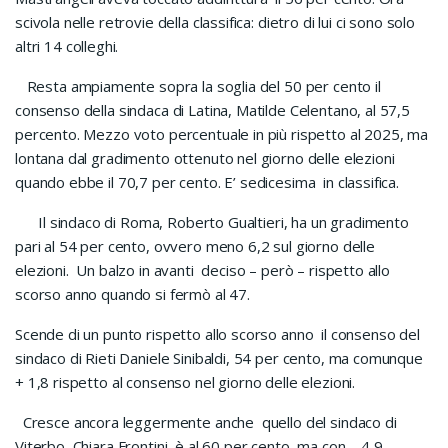
scivola nelle retrovie della classifica: dietro di lui ci sono solo
altri 14 colleghi.
Resta ampiamente sopra la soglia del 50 per cento il
consenso della sindaca di Latina, Matilde Celentano, al 57,5
percento. Mezzo voto percentuale in più rispetto al 2025, ma
lontana dal gradimento ottenuto nel giorno delle elezioni
quando ebbe il 70,7 per cento. E’ sedicesima
in classifica.
Il sindaco di Roma, Roberto Gualtieri, ha un gradimento
pari al 54 per cento, ovvero meno 6,2 sul giorno delle
elezioni.
Un balzo in avanti
deciso – però – rispetto allo
scorso anno quando si fermò al 47.
Scende di un punto rispetto allo scorso anno
il consenso del
sindaco di Rieti Daniele Sinibaldi, 54 per cento, ma comunque
+ 1,8 rispetto al consenso nel giorno delle elezioni.
Cresce ancora leggermente anche
quello del sindaco di
Viterbo, Chiara Frontini, è al 60 per cento, ma con – 4,9