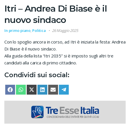
Itri – Andrea Di Biase è il
nuovo sindaco
In primo piano
,
Politica
26 Maggio 2025
Con lo spoglio ancora in corso, ad Itri è iniziata la festa: Andrea
Di Biase è il nuovo sindaco.
Alla guida della lista “Itri 2035” si è imposto sugli altri tre
candidati alla carica di primo cittadino.
Condividi sui social:
SHARE ON
SHARE ON
SHARE ON
SHARE ON
SHARE ON
SHARE ON
FACEBOOK
WHATSAPP
X (TWITTER)
LINKEDIN
EMAIL
TELEGRAM