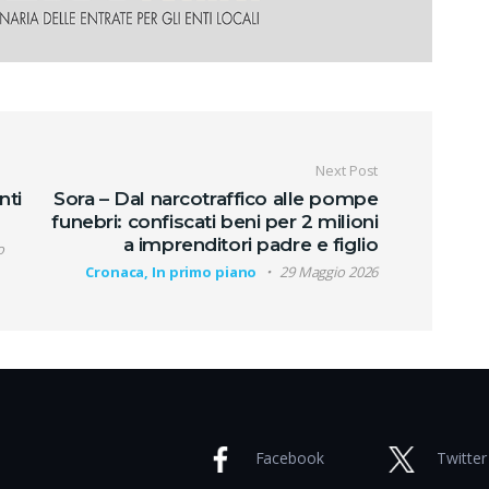
oli
Next Post
nti
Sora – Dal narcotraffico alle pompe
funebri: confiscati beni per 2 milioni
a imprenditori padre e figlio
o
Cronaca, In primo piano
29 Maggio 2026
Facebook
Twitter