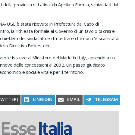
ella provincia di Latina, da Aprilia a Formia, schiacciati dal
NA-UGL è stata ricevuta in Prefettura dal Capo di
ontro, la richiesta formale al Governo di un tavolo di crisi e
’obiettivo del sindacato è dimostrare che non c’è scarsità di
ella Direttiva Bolkestein.
o le istanze al Ministero del Made in Italy, aprendo a un
rinnovo delle concessioni al 2032. Un passo giudicato
nomico e sociale vitale per il territorio.
RE ON
SHARE ON
SHARE ON
SHARE ON
TWITTER)
LINKEDIN
EMAIL
TELEGRAM