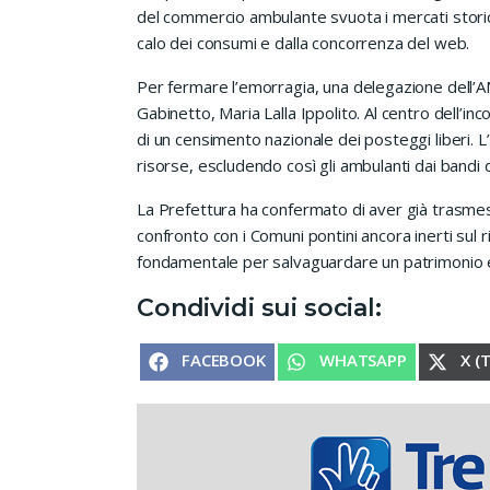
del commercio ambulante svuota i mercati storici d
calo dei consumi e dalla concorrenza del web.
Per fermare l’emorragia, una delegazione dell’A
Gabinetto, Maria Lalla Ippolito. Al centro dell’inc
di un censimento nazionale dei posteggi liberi. L
risorse, escludendo così gli ambulanti dai bandi d
La Prefettura ha confermato di aver già trasmess
confronto con i Comuni pontini ancora inerti sul 
fondamentale per salvaguardare un patrimonio eco
Condividi sui social:
SHARE ON
SHARE ON
SHA
FACEBOOK
WHATSAPP
X (