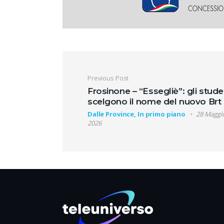
Navigazione artic
Previous Post
Frosinone – “Essegliè”: gli stude
scelgono il nome del nuovo Brt
Dalle Province, In primo piano
28 Maggi
2026