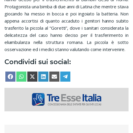
Protagonista una bimba di due anni di Latina che mentre stava
giocando ha messo in bocca e poi ingoiato la batteria. Non
appena accortisi di quanto accaduto i genitori hanno subito
trasferito la piccola al “Goretti”, dove i sanitari considerata la
delicatezza del caso hanno deciso per il trasferimento in
eliambulanza nella struttura romana. La piccola è sotto
osservazione ed i medici stanno valutando come intervenire.
Condividi sui social:
SHARE ON
SHARE ON
SHARE ON
SHARE ON
SHARE ON
SHARE ON
FACEBOOK
WHATSAPP
X (TWITTER)
LINKEDIN
EMAIL
TELEGRAM