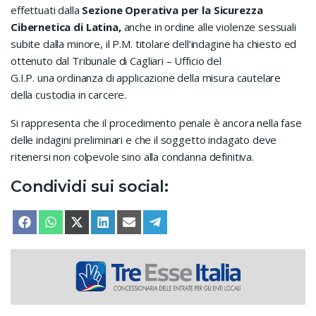
effettuati dalla
Sezione Operativa per la Sicurezza
Cibernetica di Latina,
anche in ordine alle violenze sessuali
subite dalla minore, il P.M. titolare dell’indagine ha chiesto ed
ottenuto dal Tribunale di Cagliari – Ufficio del
G.I.P. una ordinanza di applicazione della misura cautelare
della custodia in carcere.
Si rappresenta che il procedimento penale è ancora nella fase
delle indagini preliminari e che il soggetto indagato deve
ritenersi non colpevole sino alla condanna definitiva.
Condividi sui social:
SHARE ON
SHARE ON
SHARE ON
SHARE ON
SHARE ON
SHARE ON
FACEBOOK
WHATSAPP
X (TWITTER)
LINKEDIN
EMAIL
TELEGRAM