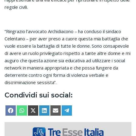
regole civili.
“Ringrazio l’avvocato Archidiacono – ha concluso il sindaco
Celentano – per aver preso a cuore questa mia battaglia che
vuole essere la battaglia di tutte le donne. Sono consapevole
di avere un ruolo privilegiato rispetto a tante altre donne e mi
auguro che questa azione sia educativa ad utilizzare i social
network in maniera appropriata e che possa fungere da
deterrente contro ogni forma di violenza verbale e
discriminazione sessista”.
Condividi sui social:
SHARE ON
SHARE ON
SHARE ON
SHARE ON
SHARE ON
SHARE ON
FACEBOOK
WHATSAPP
X (TWITTER)
LINKEDIN
EMAIL
TELEGRAM