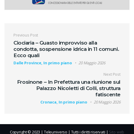
Navigazione articoli
Previous Post
Ciociaria – Guasto improvviso alla
condotta, sospensione idrica in 11 comuni.
Ecco quali
Dalle Province, In primo piano
20 Maggio 2026
Next Post
Frosinone – In Prefettura una riunione sul
Palazzo Nicoletti di Colli, struttura
fatiscente
Cronaca, In primo piano
20 Maggio 2026
Copyright © 2023 | Teleuniverso | Tutti i diritti riservati |
Sito web