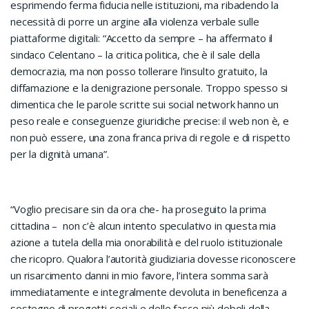
esprimendo ferma fiducia nelle istituzioni, ma ribadendo la
necessità di porre un argine alla violenza verbale sulle
piattaforme digitali: “Accetto da sempre – ha affermato il
sindaco Celentano – la critica politica, che è il sale della
democrazia, ma non posso tollerare l’insulto gratuito, la
diffamazione e la denigrazione personale. Troppo spesso si
dimentica che le parole scritte sui social network hanno un
peso reale e conseguenze giuridiche precise: il web non è, e
non può essere, una zona franca priva di regole e di rispetto
per la dignità umana”.
“Voglio precisare sin da ora che- ha proseguito la prima
cittadina – non c’è alcun intento speculativo in questa mia
azione a tutela della mia onorabilità e del ruolo istituzionale
che ricopro. Qualora l’autorità giudiziaria dovesse riconoscere
un risarcimento danni in mio favore, l’intera somma sarà
immediatamente e integralmente devoluta in beneficenza a
sostegno di progetti sociali e delle fasce più deboli della