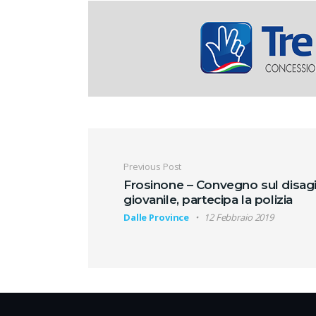
Navigazione artic
Previous Post
Frosinone – Convegno sul disag
giovanile, partecipa la polizia
Dalle Province
12 Febbraio 2019