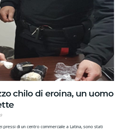
zo chilo di eroina, un uomo
ette
9
i pressi di un centro commerciale a Latina, sono stati