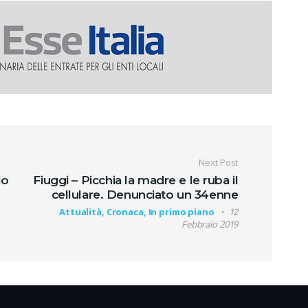
oli
Next Post
io
Fiuggi – Picchia la madre e le ruba il
cellulare. Denunciato un 34enne
Attualità, Cronaca, In primo piano
12
Febbraio 2019