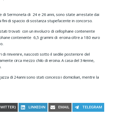
 di Sermoneta di 24 e 26 anni, sono state arrestate dai
i fini di spaccio di sostanza stupefacente in concorso.
stati trovati con un involucro di cellophane contenente
llophane contenente 6,5 grammi di eroina oltre a 180 euro
io.
 di rinvenire, nascosti sotto il sedile posteriore del
amente circa mezzo chilo di eroina. A casa del 34enne,
.
azza di 24anni sono stati concessi i domiciliari, mentre la
RE ON
SHARE ON
SHARE ON
SHARE ON
TWITTER)
LINKEDIN
EMAIL
TELEGRAM