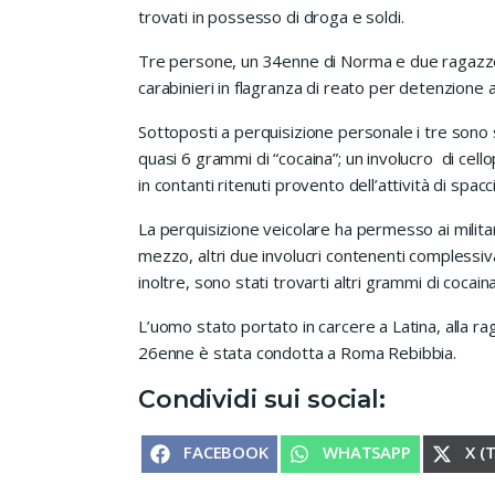
trovati in possesso di droga e soldi.
Tre persone, un 34enne di Norma e due ragazze
carabinieri in flagranza di reato per detenzione a
Sottoposti a perquisizione personale i tre sono 
quasi 6 grammi di “cocaina”; un involucro di ce
in contanti ritenuti provento dell’attività di spacc
La perquisizione veicolare ha permesso ai militari
mezzo, altri due involucri contenenti complessiv
inoltre, sono stati trovarti altri grammi di cocaina
L’uomo stato portato in carcere a Latina, alla rag
26enne è stata condotta a Roma Rebibbia.
Condividi sui social:
SHARE ON
SHARE ON
SHA
FACEBOOK
WHATSAPP
X (