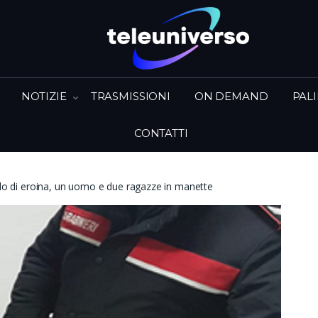
NOTIZIE
TRASMISSIONI
ON DEMAND
PAL
CONTATTI
lo di eroina, un uomo e due ragazze in manette