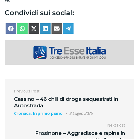
Condividi sui social:
SHARE ON
SHARE ON
SHARE ON
SHARE ON
SHARE ON
SHARE ON
FACEBOOK
WHATSAPP
X (TWITTER)
LINKEDIN
EMAIL
TELEGRAM
Navigazione articoli
Previous Post
Cassino – 46 chili di droga sequestrati in
Autostrada
Cronaca, In primo piano
8 Luglio 2026
Next Post
Frosinone – Aggredisce e rapina in