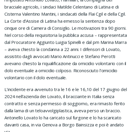
bracciale agricolo, i sindaci Matilde Celentano di Latina e di
Cisterna Valentino Mantini, i sindacati della Flai Cgil e della Cgil.
La Corte d’Assise di Latina ha emesso la sentenza dopo
cinque ore di Camera di Consiglio. Le motivazioni tra 90 giorni.
Nel corso della requisitoria la pubblica accusa – rappresentata
dal Procuratore Aggiunto Luigia Spinelli e dal pm Marina Marra
– aveva chiesto la condanna a 22 anni. I difensori di Lovato,
assistito dagli avvocati Mario Antinucci e Stefano Perotti
avevano chiesto la riqualificazione da omicidio volontario con il
dolo eventuale a omicidio colposo. Riconosciuto l’omicidio
volontario con il dolo eventuale.
L’incidente era avvenuto tra le 16 e le 16,10 del 17 giugno del
2024 nell’azienda dei Lovato, il bracciante in Italia senza
contratto e senza permesso di soggiorno, era rimasto ferito
dalla lama di un teloavvolgiplastica, aveva perso un braccio.
Antonello Lovato lo ha caricato sul furgone e lo ha scaricato
davanti casa, in via Genova a Borgo Bainsizza e poi è andato
via.