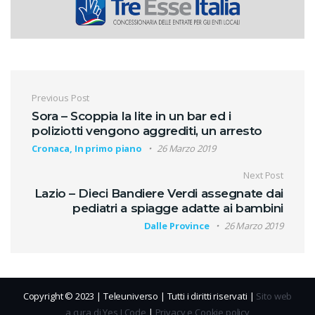
Navigazione articoli
Previous Post
Sora – Scoppia la lite in un bar ed i
poliziotti vengono aggrediti, un arresto
Cronaca, In primo piano
26 Marzo 2019
Next Post
Lazio – Dieci Bandiere Verdi assegnate dai
pediatri a spiagge adatte ai bambini
Dalle Province
26 Marzo 2019
Copyright © 2023 | Teleuniverso | Tutti i diritti riservati |
Sito web
a cura di Yes I Code
|
Privacy e Cookie policy