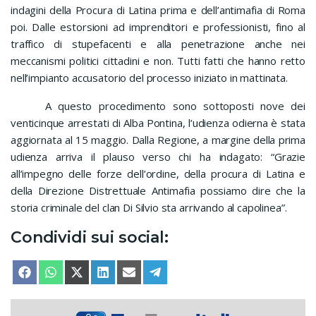
indagini della Procura di Latina prima e dell’antimafia di Roma
poi. Dalle estorsioni ad imprenditori e professionisti, fino al
traffico di stupefacenti e alla penetrazione anche nei
meccanismi politici cittadini e non. Tutti fatti che hanno retto
nell’impianto accusatorio del processo iniziato in mattinata.
A questo procedimento sono sottoposti nove dei
venticinque arrestati di Alba Pontina, l’udienza odierna è stata
aggiornata al 15 maggio. Dalla Regione, a margine della prima
udienza arriva il plauso verso chi ha indagato: “Grazie
all’impegno delle forze dell’ordine, della procura di Latina e
della Direzione Distrettuale Antimafia possiamo dire che la
storia criminale del clan Di Silvio sta arrivando al capolinea”.
Condividi sui social:
SHARE ON
SHARE ON
SHARE ON
SHARE ON
SHARE ON
SHARE ON
FACEBOOK
WHATSAPP
X (TWITTER)
LINKEDIN
EMAIL
TELEGRAM