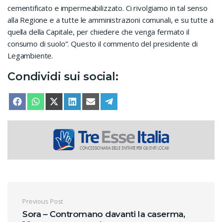
cementificato e impermeabilizzato. Ci rivolgiamo in tal senso
alla Regione e a tutte le amministrazioni comunali, e su tutte a
quella della Capitale, per chiedere che venga fermato il
consumo di suolo”. Questo il commento del presidente di
Legambiente.
Condividi sui social:
SHARE ON
SHARE ON
SHARE ON
SHARE ON
SHARE ON
SHARE ON
FACEBOOK
WHATSAPP
X (TWITTER)
LINKEDIN
EMAIL
TELEGRAM
Navigazione articoli
Previous Post
Sora – Contromano davanti la caserma,