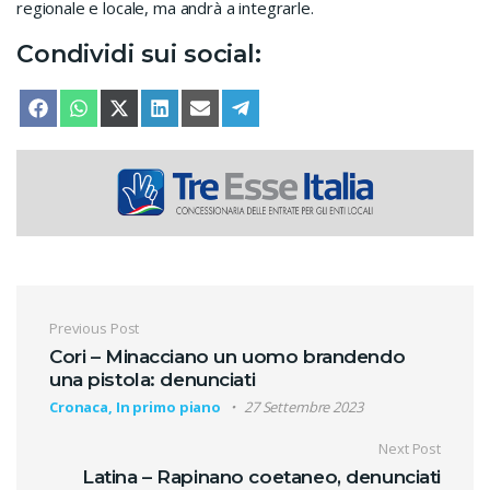
regionale e locale, ma andrà a integrarle.
Condividi sui social:
SHARE ON
SHARE ON
SHARE ON
SHARE ON
SHARE ON
SHARE ON
FACEBOOK
WHATSAPP
X (TWITTER)
LINKEDIN
EMAIL
TELEGRAM
Navigazione articoli
Previous Post
Cori – Minacciano un uomo brandendo
una pistola: denunciati
Cronaca, In primo piano
27 Settembre 2023
Next Post
Latina – Rapinano coetaneo, denunciati