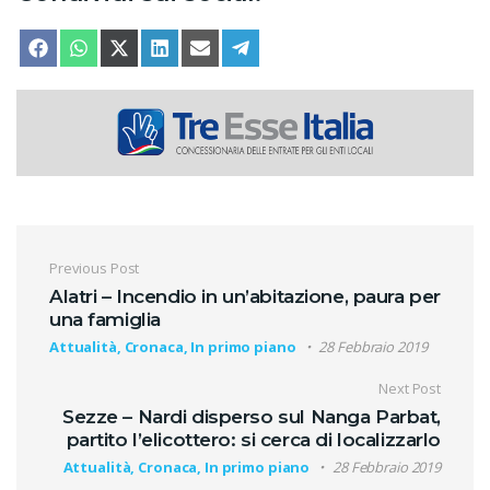
SHARE ON
SHARE ON
SHARE ON
SHARE ON
SHARE ON
SHARE ON
FACEBOOK
WHATSAPP
X (TWITTER)
LINKEDIN
EMAIL
TELEGRAM
Navigazione articoli
Previous Post
Alatri – Incendio in un’abitazione, paura per
una famiglia
Attualità, Cronaca, In primo piano
28 Febbraio 2019
Next Post
Sezze – Nardi disperso sul Nanga Parbat,
partito l’elicottero: si cerca di localizzarlo
Attualità, Cronaca, In primo piano
28 Febbraio 2019