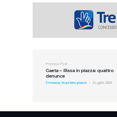
Navigazione artic
Previous Post
Gaeta – Rissa in piazza: quattro
denunce
Cronaca, In primo piano
3 Luglio 2026