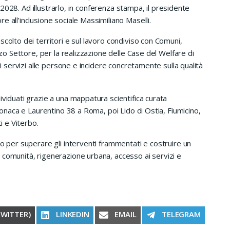
26-2028. Ad illustrarlo, in conferenza stampa, il presidente
 all’inclusione sociale Massimiliano Maselli.
colto dei territori e sul lavoro condiviso con Comuni,
rzo Settore, per la realizzazione delle Case del Welfare di
 i servizi alle persone e incidere concretamente sulla qualità
ividuati grazie a una mappatura scientifica curata
 Monaca e Laurentino 38 a Roma, poi Lido di Ostia, Fiumicino,
i e Viterbo.
ro per superare gli interventi frammentati e costruire un
 comunità, rigenerazione urbana, accesso ai servizi e
RE ON
SHARE ON
SHARE ON
SHARE ON
TWITTER)
LINKEDIN
EMAIL
TELEGRAM