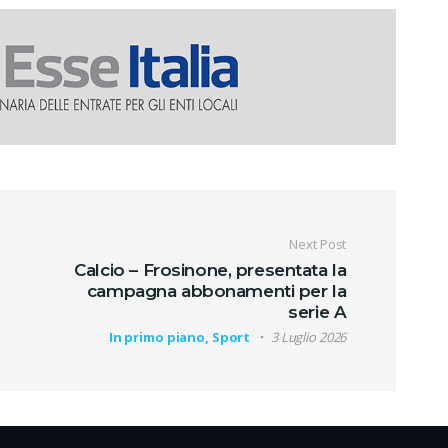
oli
Next Post
Calcio – Frosinone, presentata la
campagna abbonamenti per la
serie A
In primo piano, Sport
3 Luglio 2026