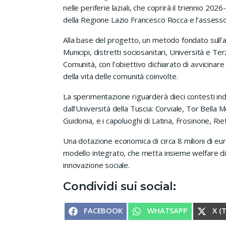
nelle periferie laziali, che coprirà il triennio 20
della Regione Lazio Francesco Rocca e l’assessore
Alla base del progetto, un metodo fondato sull’as
Municipi, distretti sociosanitari, Università e Te
Comunità, con l’obiettivo dichiarato di avvicinare
della vita delle comunità coinvolte.
La sperimentazione riguarderà dieci contesti ind
dall’Università della Tuscia: Corviale, Tor Bella
Guidonia, e i capoluoghi di Latina, Frosinone, Riet
Una dotazione economica di circa 8 milioni di eu
modello integrato, che metta insieme welfare di
innovazione sociale.
Condividi sui social:
SHARE ON
SHARE ON
SHA
FACEBOOK
WHATSAPP
X (