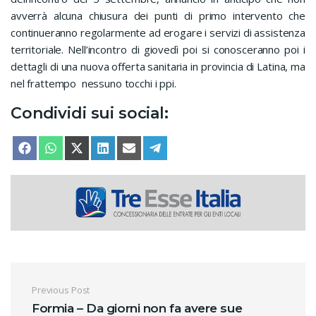
avverrà alcuna chiusura dei punti di primo intervento che
continueranno regolarmente ad erogare i servizi di assistenza
territoriale. Nell’incontro di giovedì poi si conosceranno poi i
dettagli di una nuova offerta sanitaria in provincia di Latina, ma
nel frattempo nessuno tocchi i ppi.
Condividi sui social:
SHARE ON
SHARE ON
SHARE ON
SHARE ON
SHARE ON
SHARE ON
FACEBOOK
WHATSAPP
X (TWITTER)
LINKEDIN
EMAIL
TELEGRAM
Navigazione articoli
Previous Post
Formia – Da giorni non fa avere sue