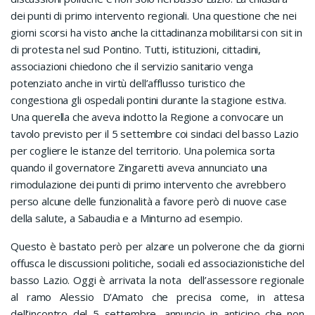
dei punti di primo intervento regionali. Una questione che nei
giorni scorsi ha visto anche la cittadinanza mobilitarsi con sit in
di protesta nel sud Pontino. Tutti, istituzioni, cittadini,
associazioni chiedono che il servizio sanitario venga
potenziato anche in virtù dell’afflusso turistico che
congestiona gli ospedali pontini durante la stagione estiva.
Una querella che aveva indotto la Regione a convocare un
tavolo previsto per il 5 settembre coi sindaci del basso Lazio
per cogliere le istanze del territorio. Una polemica sorta
quando il governatore Zingaretti aveva annunciato una
rimodulazione dei punti di primo intervento che avrebbero
perso alcune delle funzionalità a favore però di nuove case
della salute, a Sabaudia e a Minturno ad esempio.
Questo è bastato però per alzare un polverone che da giorni
offusca le discussioni politiche, sociali ed associazionistiche del
basso Lazio. Oggi è arrivata la nota dell’assessore regionale
al ramo Alessio D’Amato che precisa come, in attesa
dell’incontro del 5 settembre, annuncio in anticipo che non