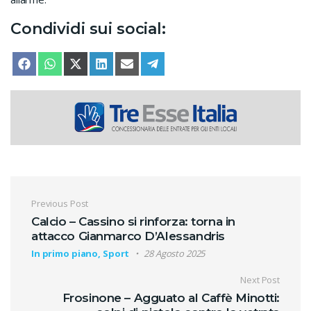
Condividi sui social:
SHARE ON
SHARE ON
SHARE ON
SHARE ON
SHARE ON
SHARE ON
FACEBOOK
WHATSAPP
X (TWITTER)
LINKEDIN
EMAIL
TELEGRAM
Navigazione articoli
Previous Post
Calcio – Cassino si rinforza: torna in
attacco Gianmarco D’Alessandris
In primo piano, Sport
28 Agosto 2025
Next Post
Frosinone – Agguato al Caffè Minotti: